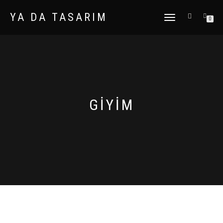
YA DA TASARIM
DOLAŞIMI
0
AÇ/KAPAT
GIYIM