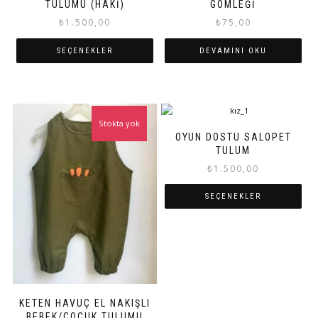
TULUMU (HAKI)
GÖMLEĞI
₺
1.500,00
₺
75,00
SEÇENEKLER
DEVAMINI OKU
Bu
ürünün
birden
fazla
Stokta yok
varyasyonu
OYUN DOSTU SALOPET
var.
TULUM
Seçenekler
₺
1.500,00
ürün
sayfasından
SEÇENEKLER
seçilebilir
Bu
ürünün
birden
fazla
varyasyonu
var.
KETEN HAVUÇ EL NAKIŞLI
Seçenekler
BEBEK/ÇOCUK TULUMU