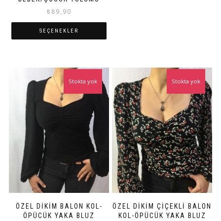
ürün
₺
89,90
sayfasından
seçilebilir
SEÇENEKLER
Bu
ürünün
birden
fazla
Stokta yok
Stokta yok
varyasyonu
var.
Seçenekler
ürün
sayfasından
seçilebilir
ÖZEL DIKIM BALON KOL-
ÖZEL DIKIM ÇIÇEKLI BALON
ÖPÜCÜK YAKA BLUZ
KOL-ÖPÜCÜK YAKA BLUZ