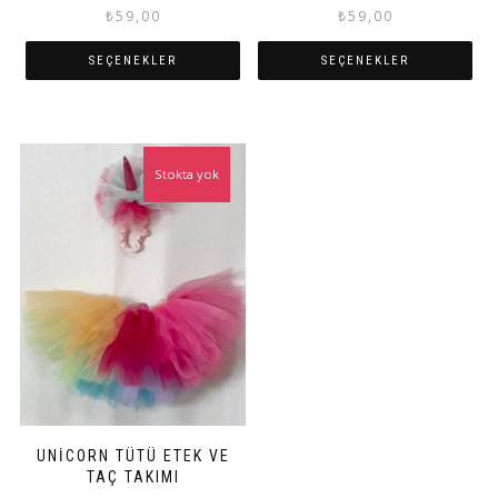
₺
59,00
₺
59,00
SEÇENEKLER
SEÇENEKLER
Bu
Bu
ürünün
ürünün
birden
birden
fazla
fazla
Stokta yok
varyasyonu
varyasyonu
var.
var.
Seçenekler
Seçenekler
ürün
ürün
sayfasından
sayfasından
seçilebilir
seçilebilir
UNICORN TÜTÜ ETEK VE
TAÇ TAKIMI