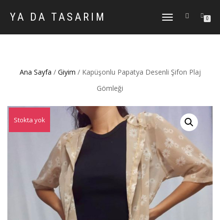
YA DA TASARIM
DOLAŞIMI
0
AÇ/KAPAT
Ana Sayfa
/
Giyim
/ Kapüşonlu Papatya Desenli Şifon Plaj
Gömleği
Stokta yok