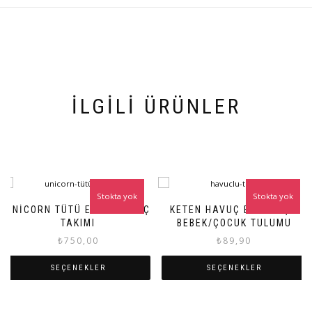
İLGILI ÜRÜNLER
Stokta yok
Stokta yok
UNICORN TÜTÜ ETEK VE TAÇ
KETEN HAVUÇ EL NAKIŞLI
TAKIMI
BEBEK/ÇOCUK TULUMU
₺
750,00
₺
89,90
SEÇENEKLER
SEÇENEKLER
Bu
Bu
ürünün
ürünün