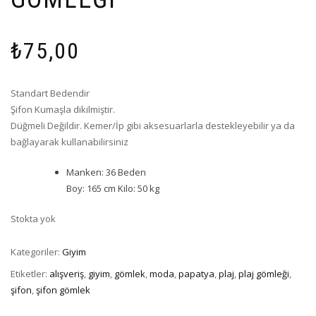
₺
75,00
Standart Bedendir
Şifon Kumaşla dikilmiştir.
Düğmeli Değildir. Kemer/İp gibi aksesuarlarla destekleyebilir ya da
bağlayarak kullanabilirsiniz
Manken: 36 Beden
Boy: 165 cm Kilo: 50 kg
Stokta yok
Kategoriler:
Giyim
Etiketler:
alışveriş
,
giyim
,
gömlek
,
moda
,
papatya
,
plaj
,
plaj gömleği
,
şifon
,
şifon gömlek