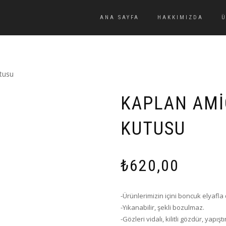
ANA SAYFA
HAKKIMIZDA
tusu
KAPLAN AM
KUTUSU
₺
620,00
-Ürünlerimizin içini boncuk elyafl
-Yıkanabilir, şekli bozulmaz.
-Gözleri vidalı, kilitli gözdür, yapışt