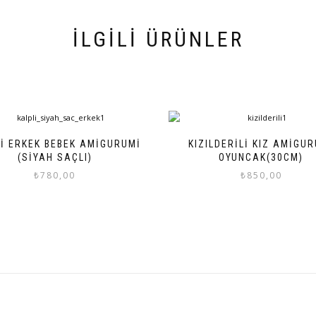
İLGILI ÜRÜNLER
I ERKEK BEBEK AMIGURUMI
KIZILDERILI KIZ AMIGU
(SIYAH SAÇLI)
OYUNCAK(30CM)
₺
780,00
₺
850,00