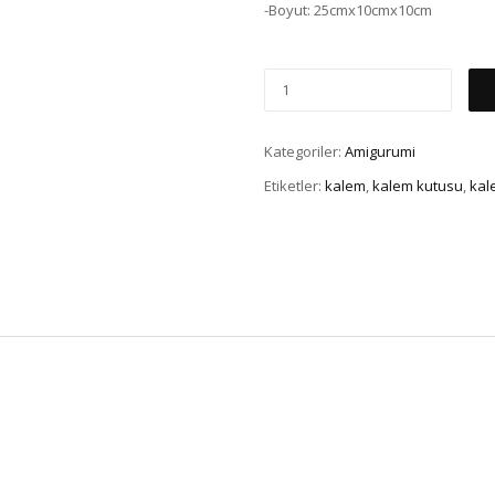
-Boyut: 25cmx10cmx10cm
Kategoriler:
Amigurumi
Etiketler:
kalem
,
kalem kutusu
,
kal