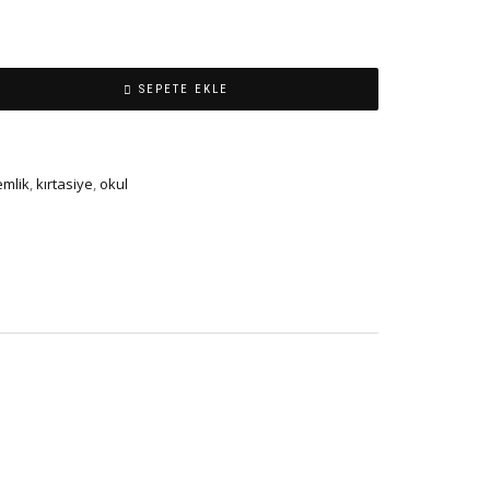
SEPETE EKLE
emlik
,
kırtasiye
,
okul