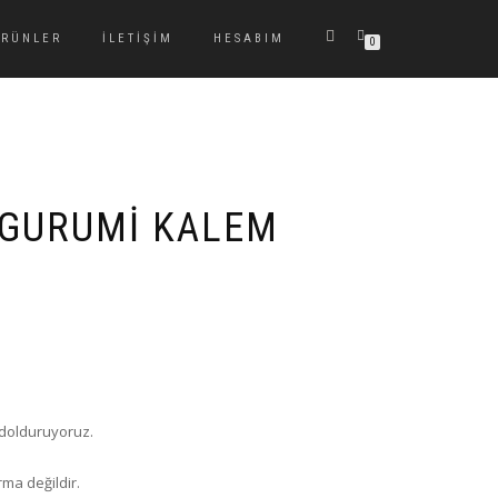
ÜRÜNLER
İLETIŞIM
HESABIM
0
IGURUMI KALEM
a dolduruyoruz.
ırma değildir.