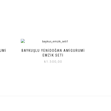
RUMI
BAYKUŞLU YENIDOĞAN AMIGURUMI
EMZIK SETI
₺
1.500,00