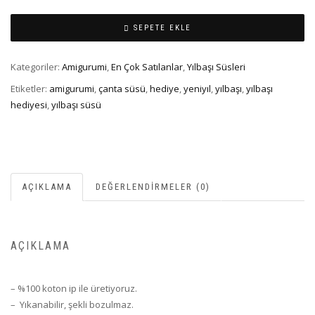
SEPETE EKLE
Kategoriler:
Amigurumi
,
En Çok Satılanlar
,
Yılbaşı Süsleri
Etiketler:
amigurumi
,
çanta süsü
,
hediye
,
yeniyıl
,
yılbaşı
,
yılbaşı
hediyesi
,
yılbaşı süsü
AÇIKLAMA
DEĞERLENDIRMELER (0)
AÇIKLAMA
– %100 koton ip ile üretiyoruz.
– Yıkanabilir, şekli bozulmaz.