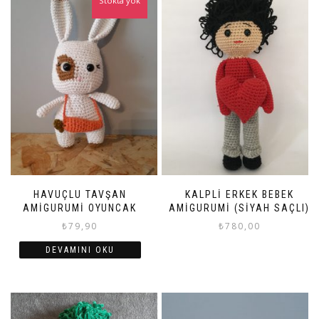
Stokta yok
HAVUÇLU TAVŞAN
KALPLI ERKEK BEBEK
AMIGURUMI OYUNCAK
AMIGURUMI (SIYAH SAÇLI)
₺
79,90
₺
780,00
DEVAMINI OKU