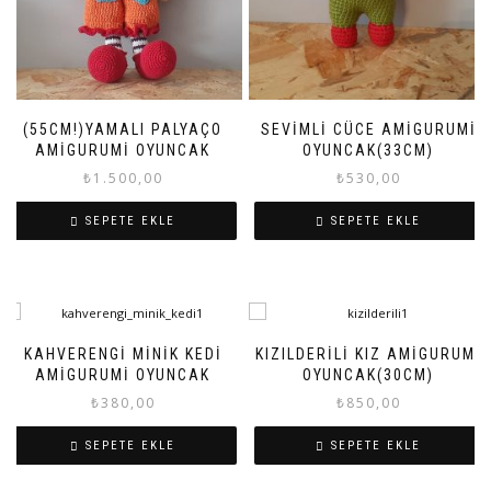
(55CM!)YAMALI PALYAÇO
SEVIMLI CÜCE AMIGURUMI
AMIGURUMI OYUNCAK
OYUNCAK(33CM)
₺
1.500,00
₺
530,00
SEPETE EKLE
SEPETE EKLE
KAHVERENGI MINIK KEDI
KIZILDERILI KIZ AMIGURUMI
AMIGURUMI OYUNCAK
OYUNCAK(30CM)
₺
380,00
₺
850,00
SEPETE EKLE
SEPETE EKLE