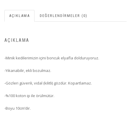
AÇIKLAMA
DEĞERLENDIRMELER (0)
AÇIKLAMA
-Minik kedilerimizin içini boncuk elyafla dolduruyoruz.
-Yıkanabilir, ekli bozulmaz.
-Gözleri güvenli, vidal (kilitli) gözdür. Kopartlamaz.
-%100 koton ip ile örülmütür.
-Boyu 10cm’dir.