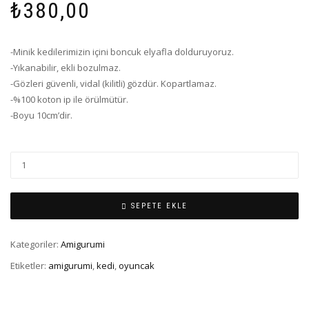
₺
380,00
-Minik kedilerimizin içini boncuk elyafla dolduruyoruz.
-Yıkanabilir, ekli bozulmaz.
-Gözleri güvenli, vidal (kilitli) gözdür. Kopartlamaz.
-%100 koton ip ile örülmütür.
-Boyu 10cm’dir.
SEPETE EKLE
Kategoriler:
Amigurumi
Etiketler:
amigurumi
,
kedi
,
oyuncak