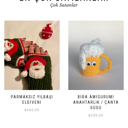
Çok Satanlar
BIRA AMIGURUMI
TOP YILBAŞI SÜSÜ
ANAHTARLIK / ÇANTA
₺
175,00
SÜSÜ
₺
200,00