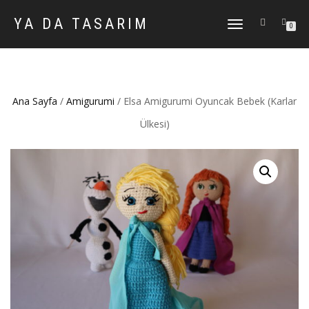
YA DA TASARIM
DOLAŞIMI
0
AÇ/KAPAT
Ana Sayfa
/
Amigurumi
/ Elsa Amigurumi Oyuncak Bebek (Karlar
Ülkesi)