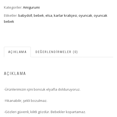
Kategoriler:
Amigurumi
Etiketler:
babydoll
,
bebek
,
elsa
,
karlar kraliçesi
,
oyuncak
,
oyuncak
bebek
AÇIKLAMA
DEĞERLENDIRMELER (0)
AÇIKLAMA
-Ürünlerimizin içini boncuk elyafla dolduruyoruz.
-Yıkanabilir, şekli bozulmaz.
-Gözleri güvenli, kilitli gözdür. Bebekler kopartamaz.