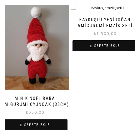
BAYKUŞLU YENIDOĞAN
AMIGURUMI EMZIK SETI
₺
1.500,00
SEPETE EKLE
MINIK NOEL BABA
AMIGURUMI OYUNCAK (33CM)
₺
550,00
SEPETE EKLE