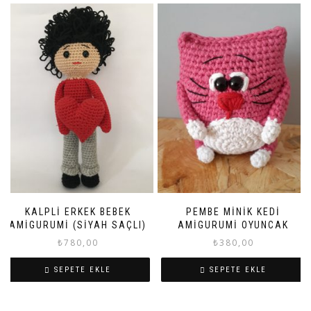
KALPLI ERKEK BEBEK
PEMBE MINIK KEDI
AMIGURUMI (SIYAH SAÇLI)
AMIGURUMI OYUNCAK
₺
780,00
₺
380,00
SEPETE EKLE
SEPETE EKLE