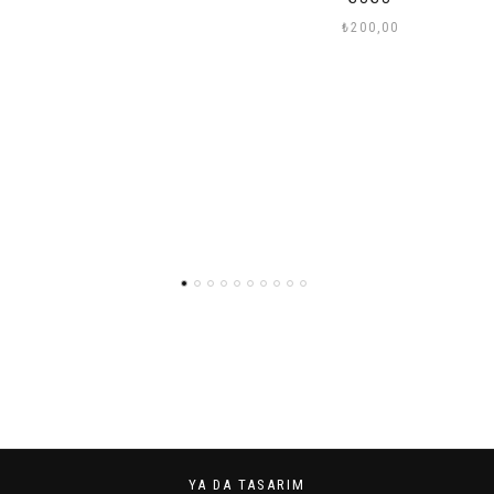
₺
200,00
YA DA TASARIM