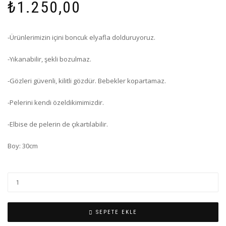
₺
1.250,00
-Ürünlerimizin içini boncuk elyafla dolduruyoruz.
-Yıkanabilir, şekli bozulmaz.
-Gözleri güvenli, kilitli gözdür. Bebekler kopartamaz.
-Pelerini kendi özeldikimimizdir.
-Elbise de pelerin de çıkartılabilir.
Boy: 30cm
SEPETE EKLE