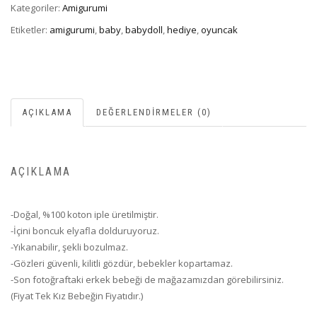
Kategoriler:
Amigurumi
Etiketler:
amigurumi
,
baby
,
babydoll
,
hediye
,
oyuncak
AÇIKLAMA
DEĞERLENDIRMELER (0)
AÇIKLAMA
-Doğal, %100 koton iple üretilmiştir.
-İçini boncuk elyafla dolduruyoruz.
-Yıkanabilir, şekli bozulmaz.
-Gözleri güvenli, kilitli gözdür, bebekler kopartamaz.
-Son fotoğraftaki erkek bebeği de mağazamızdan görebilirsiniz.
(Fiyat Tek Kız Bebeğin Fiyatıdır.)