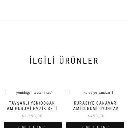
İLGILI ÜRÜNLER
TAVŞANLI YENIDOĞAN
KURABIYE CANAVARI
AMIGURUMI EMZIK SETI
AMIGURUMI OYUNCAK
₺
1.250,00
₺
450,00
SEPETE EKLE
SEPETE EKLE