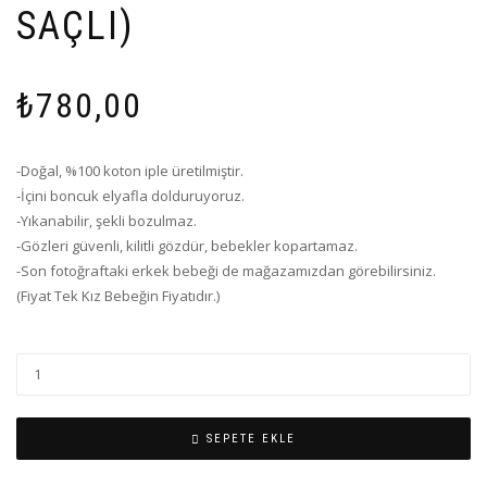
SAÇLI)
₺
780,00
-Doğal, %100 koton iple üretilmiştir.
-İçini boncuk elyafla dolduruyoruz.
-Yıkanabilir, şekli bozulmaz.
-Gözleri güvenli, kilitli gözdür, bebekler kopartamaz.
-Son fotoğraftaki erkek bebeği de mağazamızdan görebilirsiniz.
(Fiyat Tek Kız Bebeğin Fiyatıdır.)
SEPETE EKLE