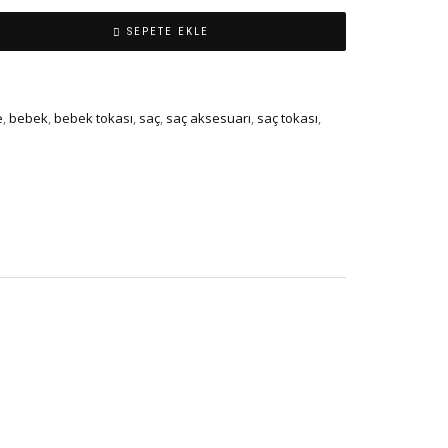
SEPETE EKLE
e
,
bebek
,
bebek tokası
,
saç
,
saç aksesuarı
,
saç tokası
,