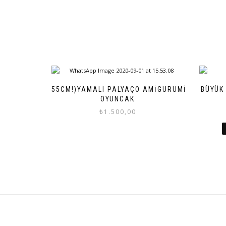
(55CM!)YAMALI PALYAÇO AMIGURUMI
BÜYÜK
OYUNCAK
₺
1.500,00