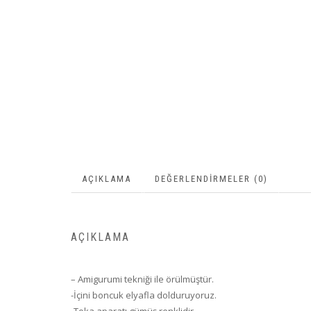
AÇIKLAMA
DEĞERLENDIRMELER (0)
AÇIKLAMA
– Amigurumi tekniği ile örülmüştür.
-İçini boncuk elyafla dolduruyoruz.
-Toka aparatı gümüş renklidir.