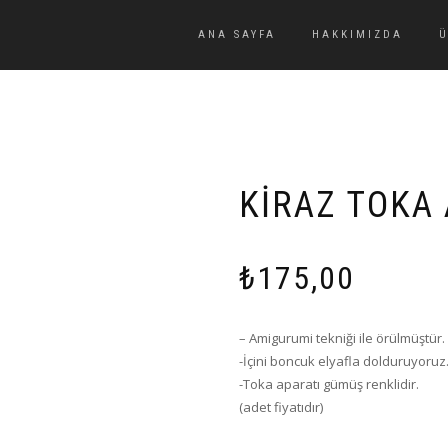
ANA SAYFA
HAKKIMIZDA
KIRAZ TOKA
₺
175,00
– Amigurumi tekniği ile örülmüştür.
-İçini boncuk elyafla dolduruyoruz
-Toka aparatı gümüş renklidir.
(adet fiyatıdır)