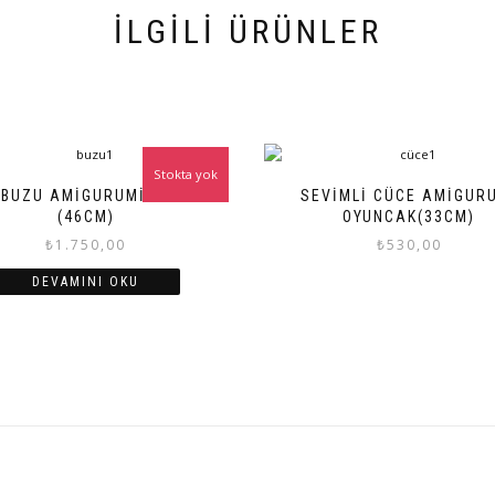
İLGILI ÜRÜNLER
Stokta yok
 BUZU AMIGURUMI OYUNCAK
SEVIMLI CÜCE AMIGUR
(46CM)
OYUNCAK(33CM)
₺
1.750,00
₺
530,00
DEVAMINI OKU