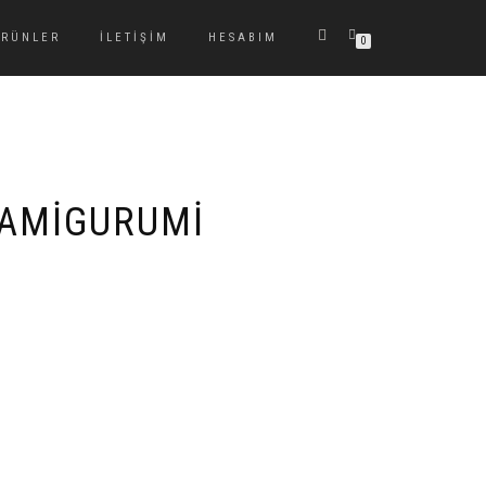
ÜRÜNLER
İLETIŞIM
HESABIM
0
 AMIGURUMI
.