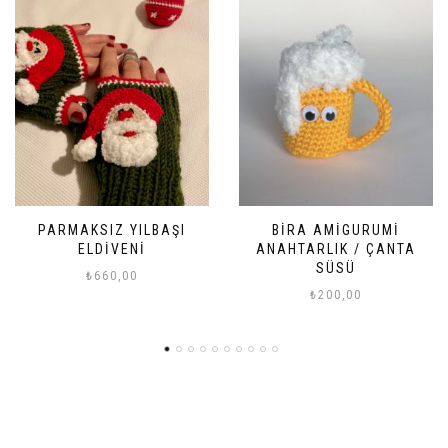
YILBAŞI
BIRA AMIGURUMI
TOP YILBAŞ
ENI
ANAHTARLIK / ÇANTA
₺
175,
SÜSÜ
00
₺
200,00