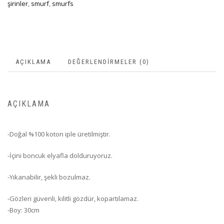
şirinler
,
smurf
,
smurfs
AÇIKLAMA
DEĞERLENDIRMELER (0)
AÇIKLAMA
-Doğal %100 koton iple üretilmiştir.
-İçini boncuk elyafla dolduruyoruz.
-Yıkanabilir, şekli bozulmaz.
-Gözleri güvenli, kilitli gözdür, kopartılamaz.
-Boy: 30cm