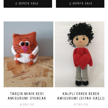
SEPETE EKLE
SEPETE EKLE
TARÇIN MINIK KEDI
KALPLI ERKEK BEBEK
AMIGURUMI OYUNCAK
AMIGURUMI (SIYAH SAÇLI)
₺
380,00
₺
780,00