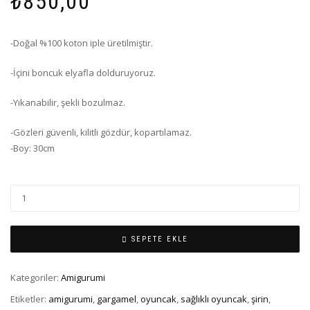
₺
850,00
-Doğal %100 koton iple üretilmiştir.
-İçini boncuk elyafla dolduruyoruz.
-Yıkanabilir, şekli bozulmaz.
-Gözleri güvenli, kilitli gözdür, kopartılamaz.
-Boy: 30cm
SEPETE EKLE
Kategoriler:
Amigurumi
Etiketler:
amigurumi
,
gargamel
,
oyuncak
,
sağlıklı oyuncak
,
şirin
,