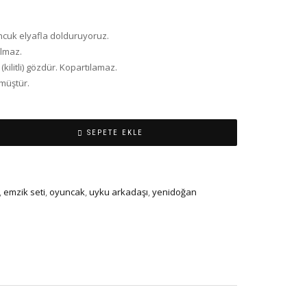
oncuk elyafla dolduruyoruz.
ulmaz.
 (kilitli) gözdür. Kopartılamaz.
lmüştür.
SEPETE EKLE
,
emzik seti
,
oyuncak
,
uyku arkadaşı
,
yenidoğan