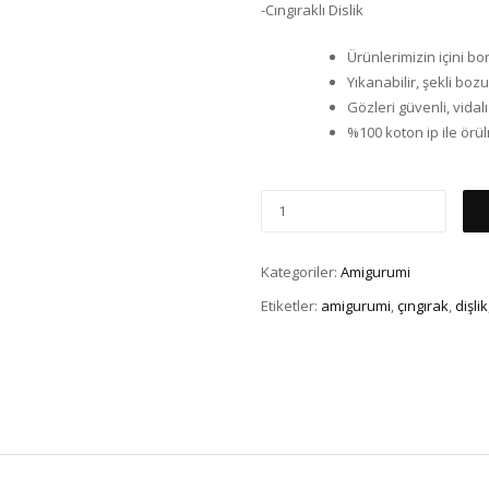
-Cıngıraklı Dislik
Ürünlerimizin içini b
Yıkanabilir, şekli boz
Gözleri güvenli, vidalı
%100 koton ip ile örü
Kategoriler:
Amigurumi
Etiketler:
amigurumi
,
çıngırak
,
dişlik