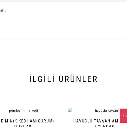
lir.
İLGILI ÜRÜNLER
St
E MINIK KEDI AMIGURUMI
HAVUÇLU TAVŞAN AMIGU
OYUNCAK
OYUNCAK