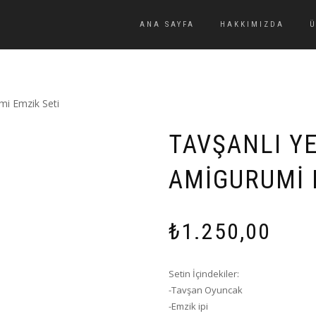
ANA SAYFA
HAKKIMIZDA
mi Emzik Seti
TAVŞANLI Y
AMIGURUMI 
₺
1.250,00
Setin İçindekiler:
-Tavşan Oyuncak
-Emzik ipi