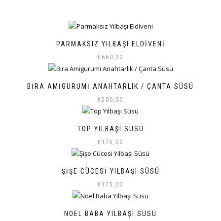
PARMAKSIZ YILBAŞI ELDIVENI
₺
660,00
BIRA AMIGURUMI ANAHTARLIK / ÇANTA SÜSÜ
₺
200,00
TOP YILBAŞI SÜSÜ
₺
175,00
ŞIŞE CÜCESI YILBAŞI SÜSÜ
₺
175,00
NOEL BABA YILBAŞI SÜSÜ