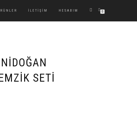
ÜRÜNLER
İLETIŞIM
HESABIM
0
ENIDOĞAN
EMZIK SETI