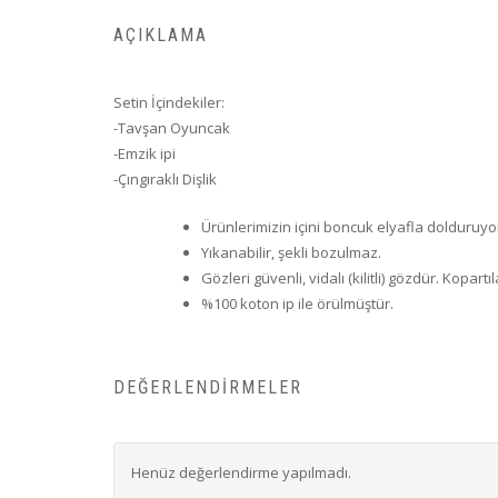
AÇIKLAMA
Setin İçindekiler:
-Tavşan Oyuncak
-Emzik ipi
-Çıngıraklı Dişlik
Ürünlerimizin içini boncuk elyafla dolduruyo
Yıkanabilir, şekli bozulmaz.
Gözleri güvenli, vidalı (kilitli) gözdür. Kopart
%100 koton ip ile örülmüştür.
DEĞERLENDIRMELER
Henüz değerlendirme yapılmadı.